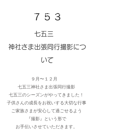
​＃子供＃成長記録＃ママ＃写真撮影
＃おうちスタジオ
​７５３
​七五三
神社さま出張同行撮影につ
いて
９月〜１２月
七五三神社さま出張同行撮影
七五三のシーズンがやってきました！
子供さんの成長をお祝いする大切な行事
ご家族さまが安心して過ごせるよう
『撮影』という形で
お手伝いさせていただきます。