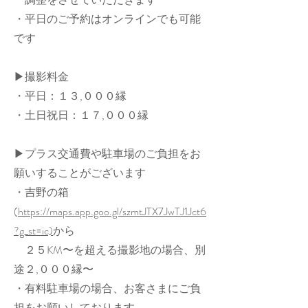
・平日のご予約はオンラインでも可能
です
▶︎撮影料金
・平日：１３,０００縁
・土日祝日：１７,０００縁
▶︎プラス交通費や駐車場のご負担をお
願いすることがございます
・吉野の箱
(
https://maps.app.goo.gl/szmtJTX7JwTJ1Jct6
?g_st=ic)
から
２５KM〜を超える撮影地の場合、別
途２,０００縁〜
・有料駐車場の場合、お客さまにご負
担をお願いしております