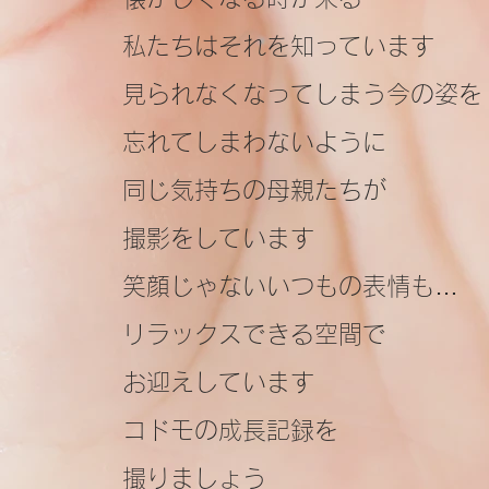
私たちはそれを知っています
見られなくなってしまう今の姿を
忘れてしまわないように
同じ気持ちの母親たちが
撮影をしています
笑顔じゃないいつもの表情も…
リラックスできる空間で
お迎えしています
コドモの成長記録を
撮りましょう