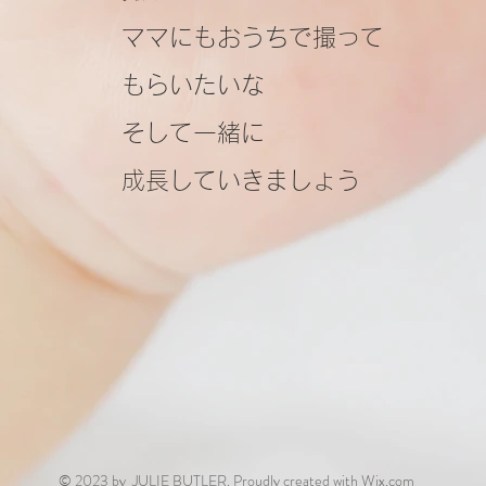
ママにもおうちで撮って
もらいたいな
​そして一緒に
成長していきましょう
© 2023 by JULIE BUTLER. Proudly created with
Wix.com